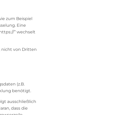
wie zum Beispiel
sselung. Eine
https://” wechselt
 nicht von Dritten
sdaten (z.B.
lung benötigt.
lgt ausschließlich
aran, dass die
rowserzeile.