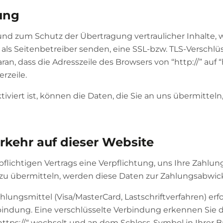
ung
und zum Schutz der Übertragung vertraulicher Inhalte, 
 als Seitenbetreiber senden, eine SSL-bzw. TLS-Verschlü
n, dass die Adresszeile des Browsers von “http://” auf “
rzeile.
viert ist, können die Daten, die Sie an uns übermitteln,
rkehr auf dieser Website
lichtigen Vertrags eine Verpflichtung, uns Ihre Zahlung
 übermitteln, werden diese Daten zur Zahlungsabwick
ungsmittel (Visa/MasterCard, Lastschriftverfahren) erfo
bindung. Eine verschlüsselte Verbindung erkennen Sie d
„https://“ wechselt und an dem Schloss-Symbol in Ihrer B